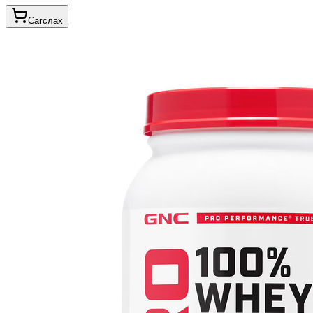
Сагслах