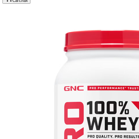
Сагслах