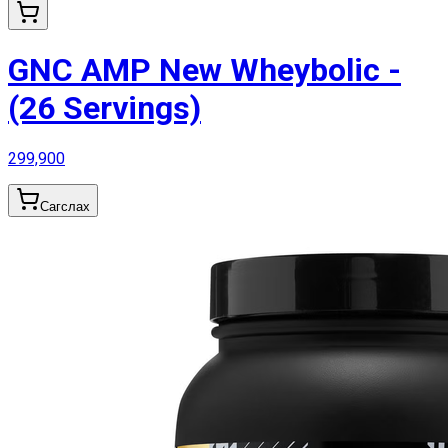
GNC AMP New Wheybolic -
(26 Servings)
299,900
Сагслах