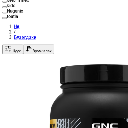
GNC Triflex
kids
Nugenix
toatla
Нүүр
/
Бүтээгдэхүүн
Шүүх
Эрэмбэлэх