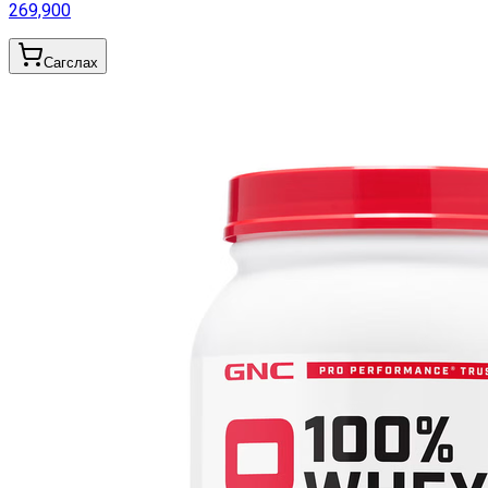
269,900
Сагслах