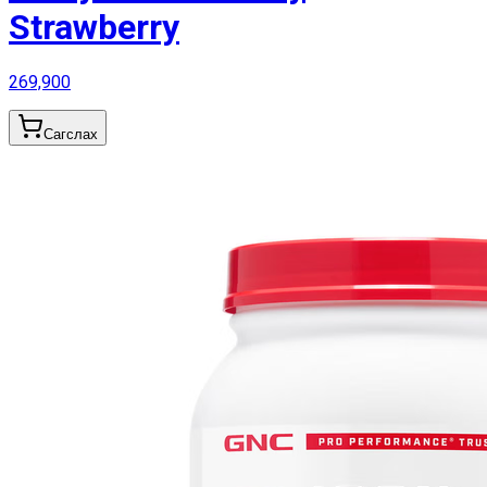
Strawberry
269,900
Сагслах