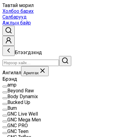
Тавтай морил
Холбоо барих
Салбарууд
Ажлын байр
Бүтээгдэхүүнүүд
Ангилал
Арилгах
Брэнд
amp
Beyond Raw
Body Dynamix
Bucked Up
Bum
GNC Live Well
GNC Mega Men
GNC PRO
GNC Teen