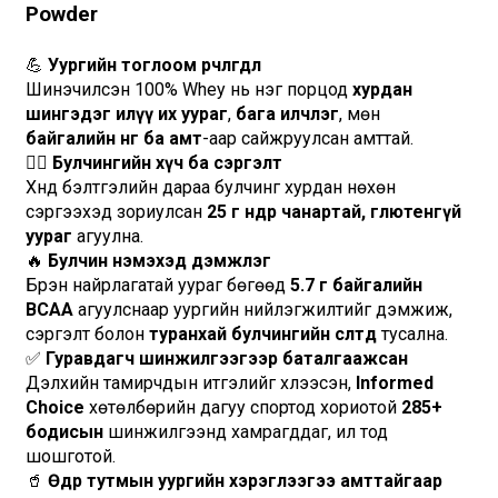
Powder
💪 
Уургийн тоглоом өөрчлөгдлөө
Шинэчилсэн 100% Whey нь нэг порцод 
хурдан 
шингэдэг илүү их уураг
, 
бага илчлэг
, мөн 
байгалийн өнгө ба амт
-аар сайжруулсан амттай.
🏋️‍♂️ 
Булчингийн хүч ба сэргэлт
Хүнд бэлтгэлийн дараа булчинг хурдан нөхөн 
сэргээхэд зориулсан 
25 г өндөр чанартай, глютенгүй 
уураг
 агуулна.
🔥
 Булчин нэмэхэд дэмжлэг
Бүрэн найрлагатай уураг бөгөөд 
5.7 г байгалийн 
BCAA
 агуулснаар уургийн нийлэгжилтийг дэмжиж, 
сэргэлт болон 
туранхай булчингийн өсөлтөд
 тусална.
✅ 
Гуравдагч шинжилгээгээр баталгаажсан
Дэлхийн тамирчдын итгэлийг хүлээсэн, 
Informed 
Choice
 хөтөлбөрийн дагуу спортод хориотой 
285+ 
бодисын
 шинжилгээнд хамрагддаг, ил тод 
шошготой.
🥤 
Өдөр тутмын уургийн хэрэглээгээ амттайгаар