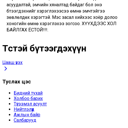
асуудалтай, эмчийн хяналтад байдаг бол энэ 
бүтээгдэхүүнийг хэрэглэхээсээ өмнө эмчтэйгээ 
зөвлөлдөх хэрэгтэй. Мэс засал хийхээс хоёр долоо 
хоногийн өмнө хэрэглэхээ зогсоо. ХҮҮХДЭЭС ХОЛ 
БАЙЛГАХ ЁСТОЙ!!!.
Төстэй бүтээгдэхүүн
Цааш үзэх
Туслах цэс
Бидний тухай
Холбоо барих
Түгээмэл асуулт
Нийтлэлүүд
Ажлын байр
Салбарууд