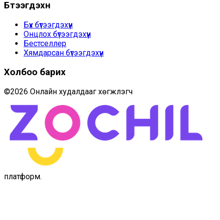
Бүтээгдэхүүн
Бүх бүтээгдэхүүн
Онцлох бүтээгдэхүүн
Бестселлер
Хямдарсан бүтээгдэхүүн
Холбоо барих
©
2026
Онлайн худалдааг хөгжүүлэгч
платформ
.