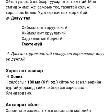
Хүйтэн ус, сүүтэй шейкэрт уухад өтгөн, амттай. Мөн 
смүүтид жимс, жүүс, самрын тос, тарагтай хольж 
хэрэглэж болно. Уургаар жигнэх жор ч бий.
🌿 
Давуу тал
Хиймэл өнгө оруулагчгүй
Хиймэл амт оруулагчгүй
Хадгалалтын бодисгүй
Глютенгүй
📌 
Дасгал хөдөлгөөнтэй хослуулан хэрэглэхэд илүү 
үр дүнтэй.
Хэрэглэх заавар
🥤 
Холих:
1 халбагыг 
180 мл (6 fl. oz.)
 хүйтэн ус эсвэл өөрийн 
дуртай ундаанд хийж сайтар сэгсэрч эсвэл 
блендэрдэнэ.
Анхаарах зүйлс:
Хэрэв та жирэмсэн, хөхүүл эсвэл эрүүл мэндийн 