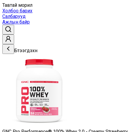
Тавтай морил
Холбоо барих
Салбарууд
Ажлын байр
Бүтээгдэхүүн
GNC Pro Performance® 100% Whey 2.0 - Creamy Strawberry