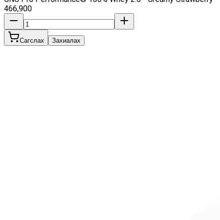
466,900
Сагслах
Захиалах