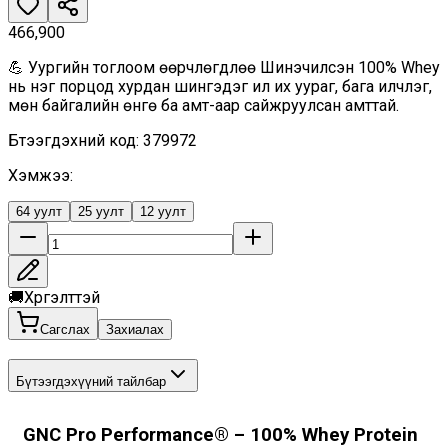
466,900
💪 Уургийн тоглоом өөрчлөгдлөө Шинэчилсэн 100% Whey
нь нэг порцод хурдан шингэдэг илүү их уураг, бага илчлэг,
мөн байгалийн өнгө ба амт-аар сайжруулсан амттай.
Бүтээгдэхүүний код
:
379972
Хэмжээ
:
64 уулт
25 уулт
12 уулт
🚚
Хүргэлттэй
Сагслах
Захиалах
Бүтээгдэхүүний тайлбар
GNC Pro Performance® – 100% Whey Protein 