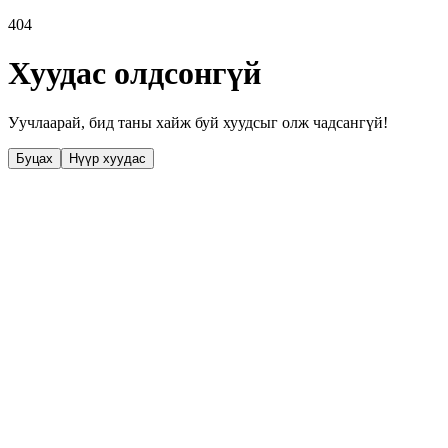
404
Хуудас олдсонгүй
Уучлаарай, бид таны хайж буй хуудсыг олж чадсангүй!
Буцах
Нүүр хуудас