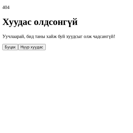
404
Хуудас олдсонгүй
Уучлаарай, бид таны хайж буй хуудсыг олж чадсангүй!
Буцах
Нүүр хуудас