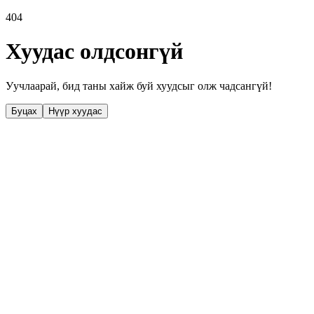
404
Хуудас олдсонгүй
Уучлаарай, бид таны хайж буй хуудсыг олж чадсангүй!
Буцах
Нүүр хуудас