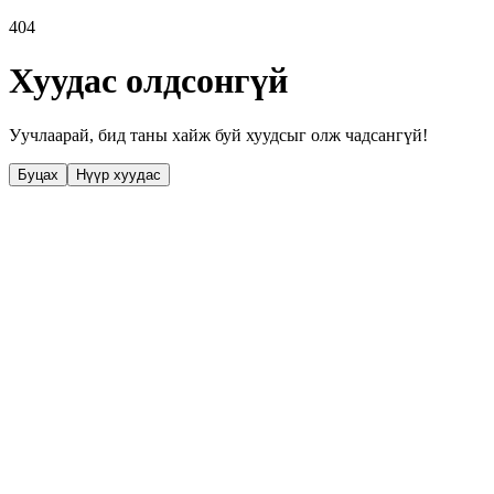
404
Хуудас олдсонгүй
Уучлаарай, бид таны хайж буй хуудсыг олж чадсангүй!
Буцах
Нүүр хуудас