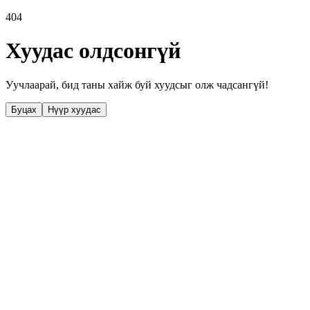
404
Хуудас олдсонгүй
Уучлаарай, бид таны хайж буй хуудсыг олж чадсангүй!
Буцах
Нүүр хуудас