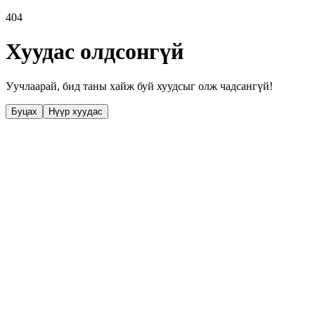
404
Хуудас олдсонгүй
Уучлаарай, бид таны хайж буй хуудсыг олж чадсангүй!
Буцах
Нүүр хуудас