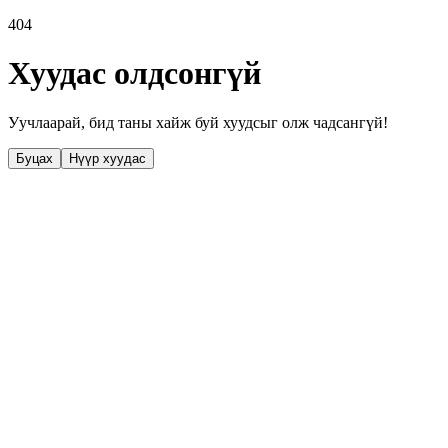
404
Хуудас олдсонгүй
Уучлаарай, бид таны хайж буй хуудсыг олж чадсангүй!
Буцах
Нүүр хуудас