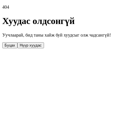
404
Хуудас олдсонгүй
Уучлаарай, бид таны хайж буй хуудсыг олж чадсангүй!
Буцах
Нүүр хуудас