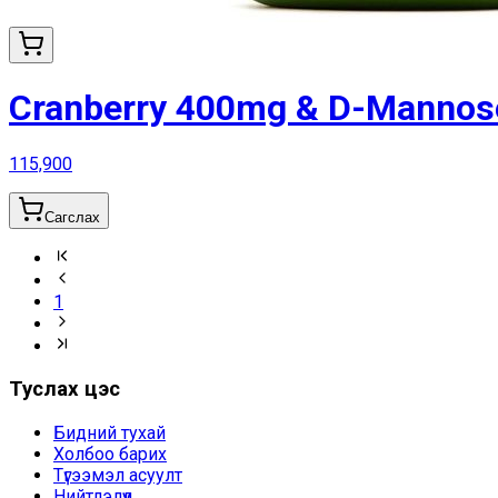
Cranberry 400mg & D-Mannos
115,900
Сагслах
1
Туслах цэс
Бидний тухай
Холбоо барих
Түгээмэл асуулт
Нийтлэлүүд