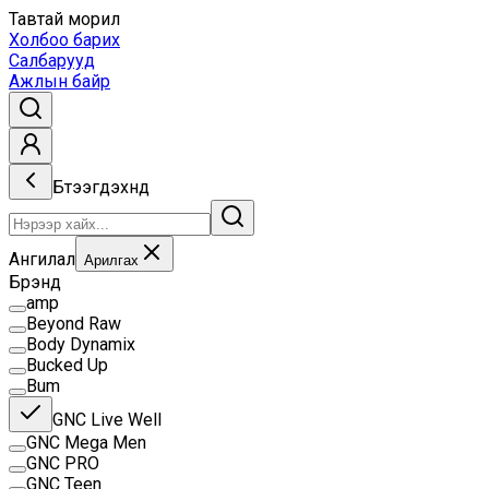
Тавтай морил
Холбоо барих
Салбарууд
Ажлын байр
Бүтээгдэхүүнүүд
Ангилал
Арилгах
Брэнд
amp
Beyond Raw
Body Dynamix
Bucked Up
Bum
GNC Live Well
GNC Mega Men
GNC PRO
GNC Teen