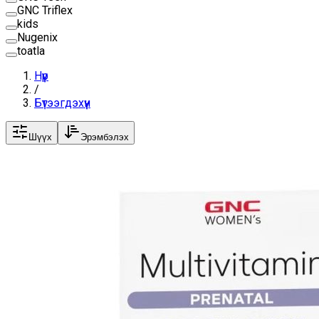
GNC Triflex
kids
Nugenix
toatla
Нүүр
/
Бүтээгдэхүүн
Шүүх
Эрэмбэлэх