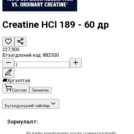
Creatine HCl 189 - 60 өдөр
227,900
Бүтээгдэхүүний код
:
882500
🚚
Хүргэлттэй
Сагслах
Захиалах
Бүтээгдэхүүний тайлбар
Зориулалт:
Ердийн креатинаас уусах шимэгдэлтийг 