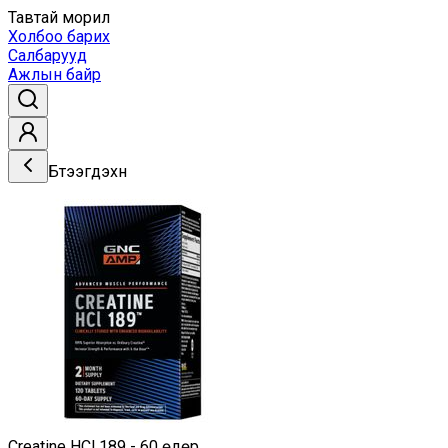
Тавтай морил
Холбоо барих
Салбарууд
Ажлын байр
Бүтээгдэхүүн
Creatine HCl 189 - 60 өдөр