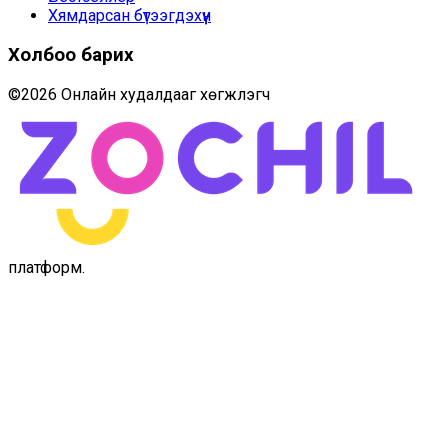
Хямдарсан бүтээгдэхүүн
Холбоо барих
©
2026
Онлайн худалдааг хөгжүүлэгч
платформ
.