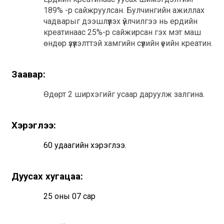
189% -р сайжруулсан. Булчингийн ажиллах 
чадварыг дээшлүүлэх үйлчилгээ нь ердийн 
креатинаас 25%-р сайжирсан гэх мэт маш 
өндөр үзүүлэлттэй хамгийн сүүлийн үеийн креатин.
Заавар:
Өдөрт 2 ширхэгийг усаар даруулж залгина.
Хэрэглээ:
60 удаагийн хэрэглээ.
Дуусах хугацаа:
25 оны 07 сар