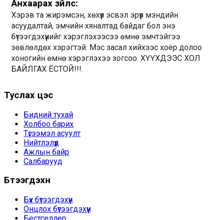
Анхаарах зүйлс:
Хэрэв та жирэмсэн, хөхүүл эсвэл эрүүл мэндийн 
асуудалтай, эмчийн хяналтад байдаг бол энэ 
бүтээгдэхүүнийг хэрэглэхээсээ өмнө эмчтэйгээ 
зөвлөлдөх хэрэгтэй. Мэс засал хийхээс хоёр долоо 
хоногийн өмнө хэрэглэхээ зогсоо. ХҮҮХДЭЭС ХОЛ 
БАЙЛГАХ ЁСТОЙ!!!.
Туслах цэс
Бидний тухай
Холбоо барих
Түгээмэл асуулт
Нийтлэлүүд
Ажлын байр
Салбарууд
Бүтээгдэхүүн
Бүх бүтээгдэхүүн
Онцлох бүтээгдэхүүн
Бестселлер