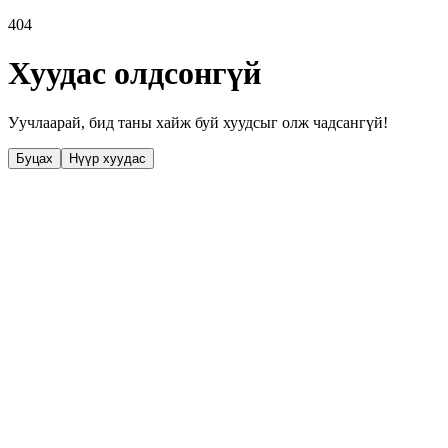
404
Хуудас олдсонгүй
Уучлаарай, бид таны хайж буй хуудсыг олж чадсангүй!
Буцах
Нүүр хуудас