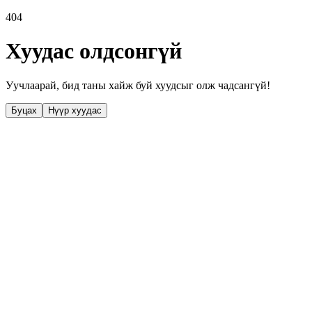
404
Хуудас олдсонгүй
Уучлаарай, бид таны хайж буй хуудсыг олж чадсангүй!
Буцах
Нүүр хуудас