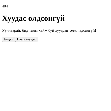
404
Хуудас олдсонгүй
Уучлаарай, бид таны хайж буй хуудсыг олж чадсангүй!
Буцах
Нүүр хуудас