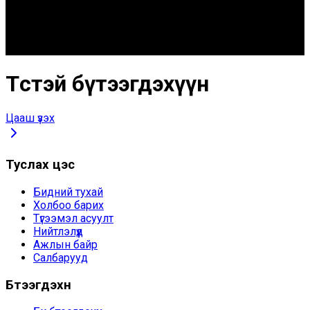
Төстэй бүтээгдэхүүн
Цааш үзэх
Туслах цэс
Бидний тухай
Холбоо барих
Түгээмэл асуулт
Нийтлэлүүд
Ажлын байр
Салбарууд
Бүтээгдэхүүн