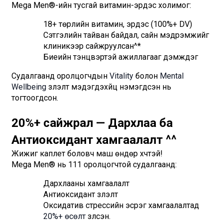
Mega Men®-ийн тусгай витамин-эрдэс холимог:
18+ төрлийн витамин, эрдэс (100%+ DV)
Сэтгэлийн тайван байдал, сайн мэдрэмжийг 
клиникээр сайжруулсан^*
Биеийн тэнцвэртэй ажиллагааг дэмждэг
Судалгаанд оролцогчдын 
Vitality
 болон 
Mental 
Wellbeing
 үзүүлэлт мэдэгдэхүйц нэмэгдсэн нь 
тогтоогдсон.
20%+ сайжрал — Дархлаа ба 
Антиоксидант хамгаалалт ^^
Жижиг каплет боловч маш өндөр хүчтэй!
Mega Men® нь 111 оролцогчтой судалгаанд:
Дархлааны хамгаалалт
Антиоксидант үзүүлэлт
Оксидатив стрессийн эсрэг хамгаалалтад
20%+ өсөлт
 үзүүлсэн.