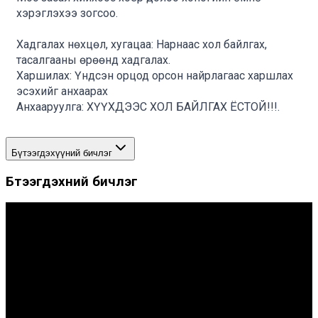
хэрэглэхээ зогсоо.
Хадгалах нөхцөл, хугацаа: Нарнаас хол байлгах, 
тасалгааны өрөөнд хадгалах. 
Харшилах: Үндсэн орцод орсон найрлагаас харшлах 
эсэхийг анхаарах
Анхааруулга: ХҮҮХДЭЭС ХОЛ БАЙЛГАХ ЁСТОЙ!!!.
Бүтээгдэхүүний бичлэг
Бүтээгдэхүүний бичлэг