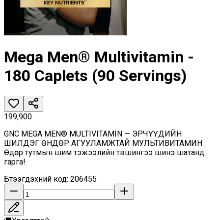
Mega Men® Multivitamin -
180 Caplets (90 Servings)
199,900
GNC MEGA MEN® MULTIVITAMIN — ЭРЧҮҮДИЙН
ШИЛДЭГ ӨНДӨР АГУУЛАМЖТАЙ МУЛЬТИВИТАМИН
Өдөр тутмын шим тэжээлийн түвшингээ шинэ шатанд
гарга!
Бүтээгдэхүүний код
:
206455