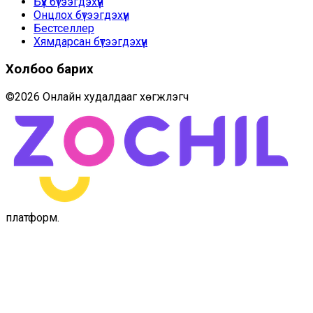
Бүх бүтээгдэхүүн
Онцлох бүтээгдэхүүн
Бестселлер
Хямдарсан бүтээгдэхүүн
Холбоо барих
©
2026
Онлайн худалдааг хөгжүүлэгч
платформ
.