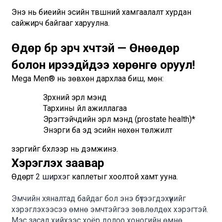
Энэ нь биеийн эсийн түвшний хамгаалалт хурдан 
сайжирч байгааг харуулна.
Өдөр бүр эрч хүчтэй — Өнөөдөр 
болон ирээдүйдээ хөрөнгө оруул!
Mega Men® нь зөвхөн дархлаа биш, мөн:
Зүрхний эрүүл мэнд
Тархины үйл ажиллагаа
Эрэгтэйчүүдийн эрүүл мэнд (prostate health)*
Энэрги ба эд эсийн нөхөн төлжилт
зэргийг бүхлээр нь дэмжинэ.
Хэрэглэх заавар
Өдөрт 
2 ширхэг
 каплетыг хоолтой хамт ууна.
Эмчийн хяналтад байдаг бол энэ бүтээгдэхүүнийг 
хэрэглэхээсээ өмнө эмчтэйгээ зөвлөлдөх хэрэгтэй. 
Мэс засал хийхээс хоёр долоо хоногийн өмнө 