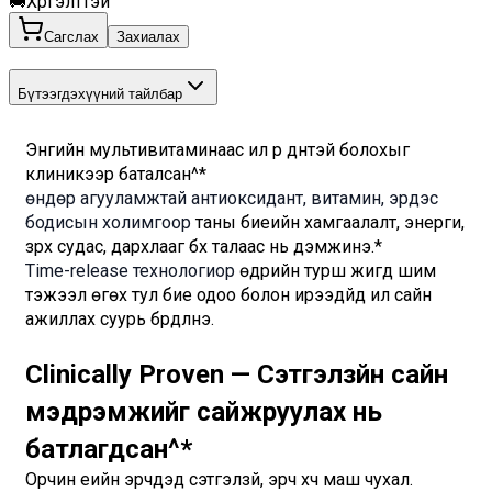
🚚
Хүргэлттэй
Сагслах
Захиалах
Бүтээгдэхүүний тайлбар
Энгийн мультивитаминаас илүү үр дүнтэй болохыг 
клиникээр баталсан^*
өндөр агууламжтай антиоксидант, витамин, эрдэс 
бодисын холимгоор
 таны биеийн хамгаалалт, энерги, 
зүрх судас, дархлааг бүх талаас нь дэмжинэ.*
Time-release технологиор
 өдрийн турш жигд шим 
тэжээл өгөх тул бие одоо болон ирээдүйд илүү сайн 
ажиллах суурь бүрдүүлнэ.
Clinically Proven — Сэтгэлзүйн сайн 
мэдрэмжийг сайжруулах нь 
батлагдсан^
*
Орчин үеийн эрчүүдэд сэтгэлзүй, эрч хүч маш чухал.