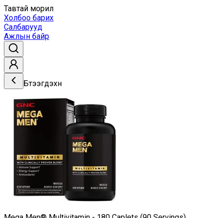
Тавтай морил
Холбоо барих
Салбарууд
Ажлын байр
Бүтээгдэхүүн
Mega Men® Multivitamin - 180 Caplets (90 Servings)