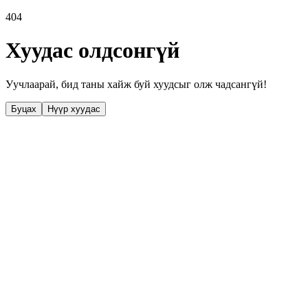
404
Хуудас олдсонгүй
Уучлаарай, бид таны хайж буй хуудсыг олж чадсангүй!
Буцах
Нүүр хуудас