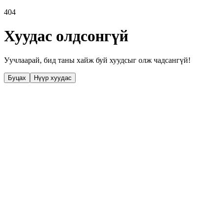
404
Хуудас олдсонгүй
Уучлаарай, бид таны хайж буй хуудсыг олж чадсангүй!
Буцах
Нүүр хуудас